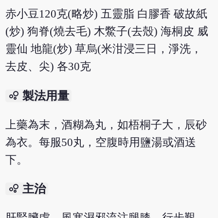
赤小豆120克(略炒) 五靈脂 白膠香 破故紙
(炒) 狗脊(燒去毛) 木鱉子(去殼) 海桐皮 威
靈仙 地龍(炒) 草烏(米泔浸三日，淨洗，
去皮、尖) 各30克
bubble_chart
製法用量
上藥為末，酒糊為丸，如梧桐子大，辰砂
為衣。每服50丸，空腹時用鹽湯或酒送
下。
bubble_chart
主治
肝腎臟虛，風寒濕邪流注腿膝，行步艱