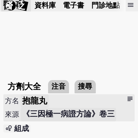
醫 砭
menu
資料庫
電子書
門診地點
預
方劑大全
注音
搜尋
subject
抱龍丸
方名
《三因極一病證方論》卷三
來源
bubble_chart
組成