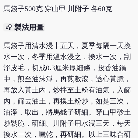
馬錢子500克 穿山甲 川附子 各60克
bubble_chart
製法用量
馬錢子用清水浸十五天，夏季每隔一天換
水一次，冬季用溫水浸之，換水一次，刮
淨皮毛，切成0.3厘米厚細條，投香油鍋
中，煎至油沫淨，再煎數滾，透心黃脆，
再放入黃土內，炒拌至土粉有油氣，入篩
內，篩去油土，再換土粉炒，如是三次，
油淨，取出，將馬錢子研細。穿山甲砂土
炒鬆脆，研細。川附子用水浸三天，每天
換水一次，曬乾，再研細。以上三味合研