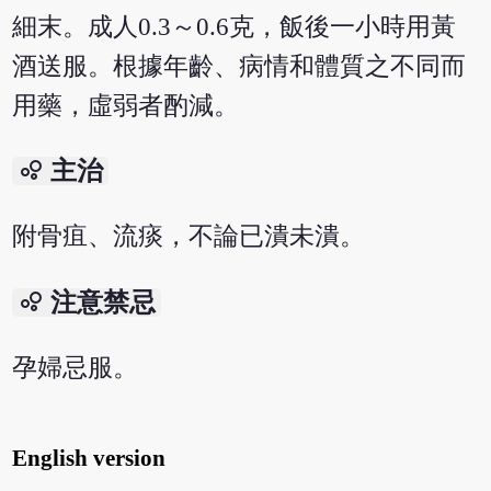
細末。成人0.3～0.6克，飯後一小時用黃
酒送服。根據年齡、病情和體質之不同而
用藥，虛弱者酌減。
bubble_chart
主治
附骨疽、流痰，不論已潰未潰。
bubble_chart
注意禁忌
孕婦忌服。
English version