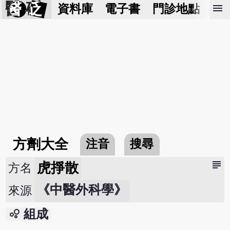
醫 砭
menu
資料庫
電子書
門診地點
預
方劑大全
注音
搜尋
subject
虎掙散
方名
《中醫外科學》
來源
bubble_chart
組成