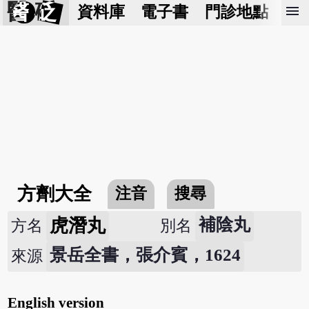
醫 砭
menu
資料庫
電子書
門診地點
預
方劑大全
注音
搜尋
虎潛丸
補陰丸
方名
別名
景岳全書，張介賓，1624
來源
English version