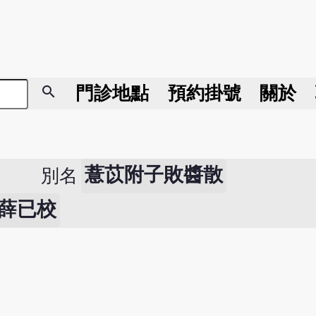
search
門診地點
預約掛號
關於
薏苡附子敗醬散
別名
7薛已校