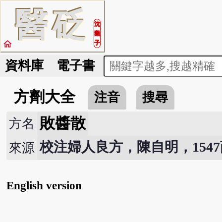
醫
砭
沈
藥
home
子
資料庫
電子書
方劑大全
注音
搜尋
敗醬散
方名
校注婦人良方，陳自明，154
來源
English version