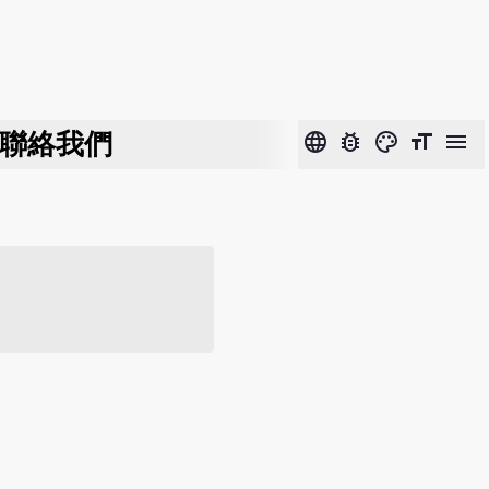
聯絡我們
language
bug_report
color_lens
format_size
menu