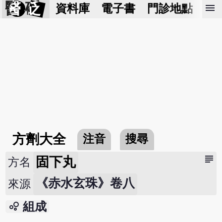
醫 砭
menu
資料庫
電子書
門診地點
預
方劑大全
注音
搜尋
subject
固下丸
方名
《赤水玄珠》卷八
來源
bubble_chart
組成