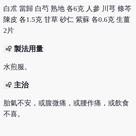
白朮 當歸 白芍 熟地 各6克 人參 川芎 條芩
陳皮 各1.5克 甘草 砂仁 紫蘇 各0.6克 生薑
2片
bubble_chart
製法用量
水煎服。
bubble_chart
主治
胎氣不安，或腹微痛，或腰作痛，或飲食
不喜。