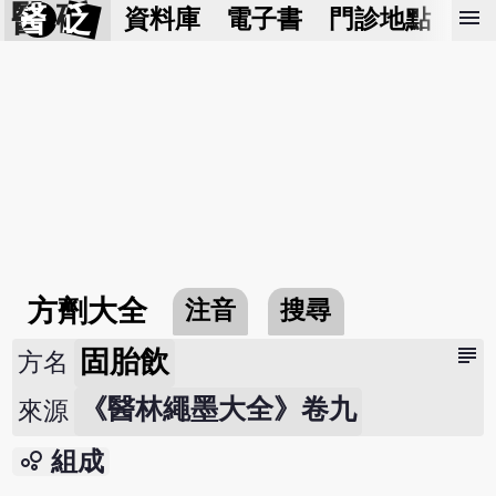
醫 砭
menu
資料庫
電子書
門診地點
預
方劑大全
注音
搜尋
subject
固胎飲
方名
《醫林繩墨大全》卷九
來源
bubble_chart
組成