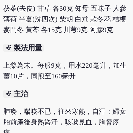
茯苓(去皮) 甘草 各30克 知母 五味子 人參
薄荷 半夏(洗四次) 柴胡 白朮 款冬花 桔梗
麥門冬 黃芩 各15克 川芎9克 阿膠9克
bubble_chart
製法用量
上藥為末。每服9克，用水220毫升，加生
薑10片，同煎至160毫升
bubble_chart
主治
肺痿，喘咳不已，往來寒熱，自汗；婦女
胎前產後身熱盜汗，咳嗽見血，胸脅疼
痛。