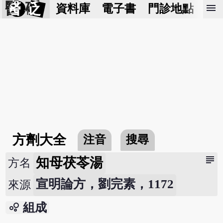
醫 砭
menu
資料庫
電子書
門診地點
預
方劑大全
注音
搜尋
subject
知母茯苓湯
方名
宣明論方，劉完素，1172
來源
bubble_chart
組成