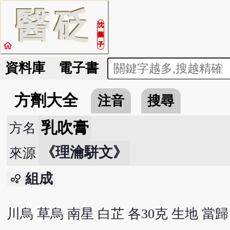
醫
砭
沈
藥
home
子
資料庫
電子書
方劑大全
注音
搜尋
乳吹膏
方名
《理瀹駢文》
來源
組成
bubble_chart
川烏 草烏 南星 白芷 各30克 生地 當歸