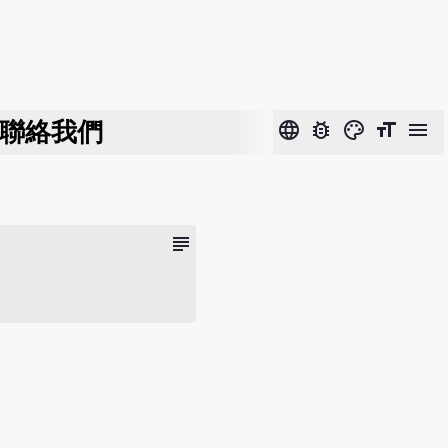
聯絡我們
language
bug_report
color_lens
format_size
menu
subject