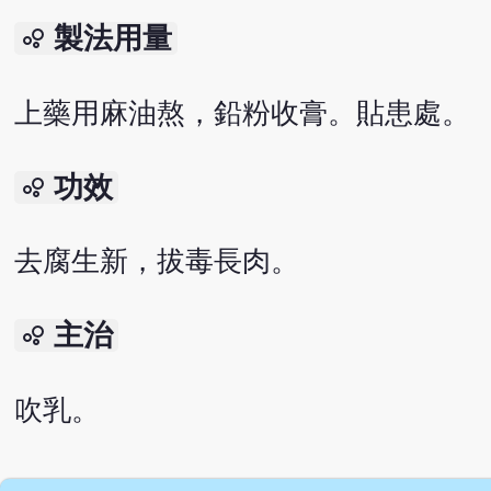
製法用量
bubble_chart
上藥用麻油熬，鉛粉收膏。貼患處。
功效
bubble_chart
去腐生新，拔毒長肉。
主治
bubble_chart
吹乳。