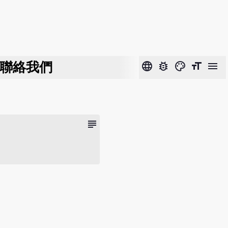
聯絡我們
language
bug_report
color_lens
format_size
menu
subject