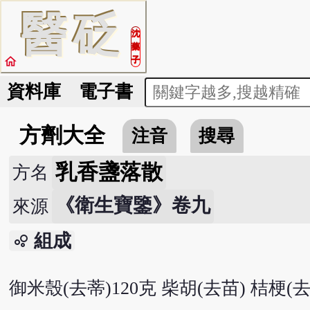
醫
砭
沈
藥
home
子
資料庫
電子書
方劑大全
注音
搜尋
乳香盞落散
方名
《衛生寶鑒》卷九
來源
組成
bubble_chart
御米殼(去蒂)120克 柴胡(去苗) 桔梗(去