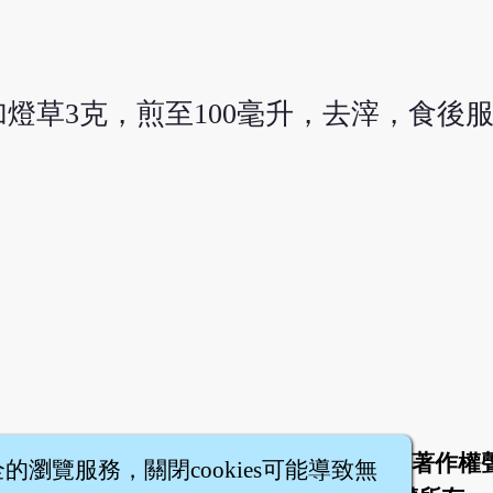
加燈草3克，煎至100毫升，去滓，食後
於
聯絡我們
服務條款
隱私權條款
著作權
|
|
|
|
全的瀏覽服務，關閉cookies可能導致無