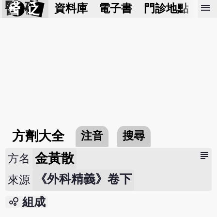
醫 砭
menu
資料庫
電子書
門診地點
預
方劑大全
注音
搜尋
subject
金黃散
方名
《外科精義》卷下
來源
bubble_chart
組成