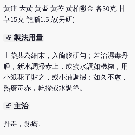
黃連 大黃 黃耆 黃芩 黃柏鬱金 各30克 甘
草15克 龍腦1.5克(另研)
bubble_chart
製法用量
上藥共為細末，入龍腦研勻；若治濕毒丹
腫，新水調掃赤上，或蜜水調如稀糊，用
小紙花子貼之，或小油調掃；如久不愈，
熱瘡毒赤，乾摻或水調塗。
bubble_chart
主治
丹毒，熱瘡。