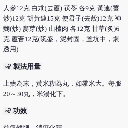
人參12克 白朮(去蘆) 茯苓 各9克 黃連(薑
炒)12克 胡黃連15克 使君子(去殼)12克 神
麴(炒) 麥芽(炒) 山楂肉 各12克 甘草(炙)6
克 蘆薈12克(碗盛，泥封固，置坑中，煨
透用)
bubble_chart
製法用量
上藥為末，黃米糊為丸，如黍米大。每服
20～30丸，米湯化下。
bubble_chart
功效
益氣健脾，消疳化積。