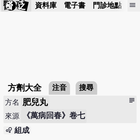
醫 砭
menu
資料庫
電子書
門診地點
預
方劑大全
注音
搜尋
subject
肥兒丸
方名
《萬病回春》卷七
來源
bubble_chart
組成