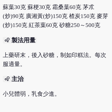
蘇葉30克 蘇梗30克 霜桑葉60克 茅朮
(炒)90克 廣湘黃(炒)150克 楂炭150克 麥芽
(炒)150克 紅茶葉60克 砂糖250～500克
bubble_chart
製法用量
上藥研末，後入砂糖，制如印糕法。每次
服適量。
bubble_chart
主治
小兒體弱，乳食少進。