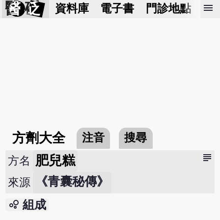
醫 砭
menu
資料庫
電子書
門診地點
預
方劑大全
注音
搜尋
subject
肥兒糕
方名
《青囊秘傳》
來源
bubble_chart
組成