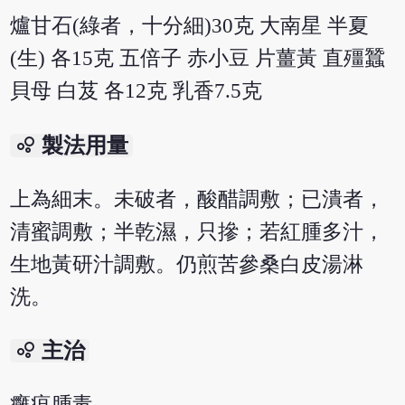
爐甘石(綠者，十分細)30克 大南星 半夏
(生) 各15克 五倍子 赤小豆 片薑黃 直殭蠶
貝母 白芨 各12克 乳香7.5克
bubble_chart
製法用量
上為細末。未破者，酸醋調敷；已潰者，
清蜜調敷；半乾濕，只摻；若紅腫多汁，
生地黃研汁調敷。仍煎苦參桑白皮湯淋
洗。
bubble_chart
主治
癰疽腫毒。