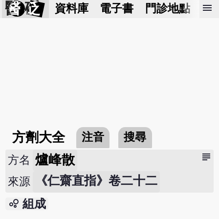
醫 砭
menu
資料庫
電子書
門診地點
預
方劑大全
注音
搜尋
subject
爐峰散
方名
《仁齋直指》卷二十二
來源
bubble_chart
組成