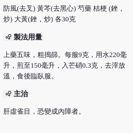
防風(去叉) 黃芩(去黑心) 芍藥 桔梗 (銼，
炒) 大黃(銼，炒) 各30克
bubble_chart
製法用量
上藥五味，粗搗篩。每服9克，用水220毫
升，煎至150毫升，入芒硝0.3克，去滓放
溫，食後臨臥服。
bubble_chart
主治
肝虛雀目，恐變成內障者。