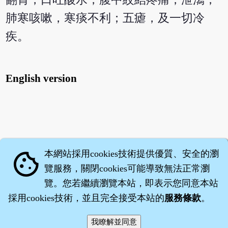
肺寒咳嗽，寒痰不利；五瘧，及一切冷
疾。
English version
本網站採用cookies技術提供優質、安全的瀏
cookie
覽服務，關閉cookies可能導致無法正常瀏
覽。您若繼續瀏覽本站，即表示您同意本站
採用cookies技術，並且完全接受本站的
服務條款
。
智橐‧
醫砭
‧
沈藥子
©2008～2026