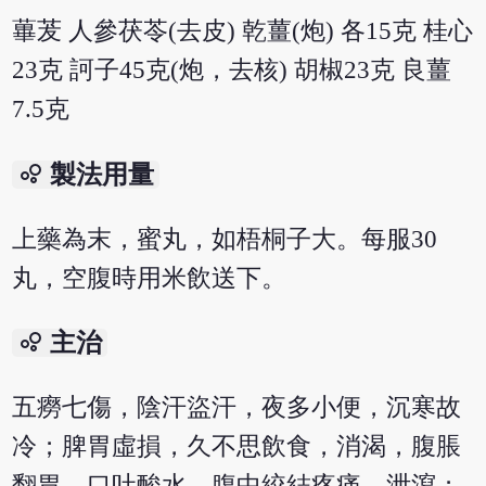
蓽茇 人參茯苓(去皮) 乾薑(炮) 各15克 桂心
23克 訶子45克(炮，去核) 胡椒23克 良薑
7.5克
bubble_chart
製法用量
上藥為末，蜜丸，如梧桐子大。每服30
丸，空腹時用米飲送下。
bubble_chart
主治
五癆七傷，陰汗盜汗，夜多小便，沉寒故
冷；脾胃虛損，久不思飲食，消渴，腹脹
翻胃，口吐酸水，腹中絞結疼痛，泄瀉；