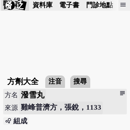
醫 砭
menu
資料庫
電子書
門診地點
預
方劑大全
注音
搜尋
subject
潑雪丸
方名
雞峰普濟方，張銳，1133
來源
bubble_chart
組成