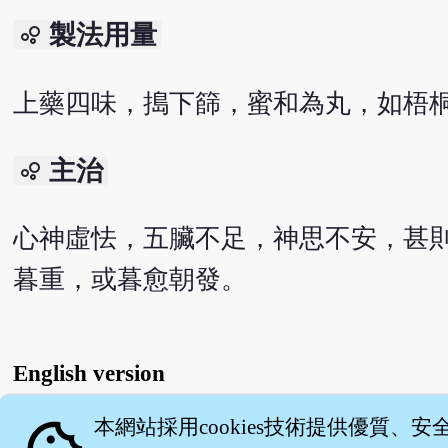
製法用量
bubble_chart
上藥四味，搗下篩，蜜和為丸，如梧桐
主治
bubble_chart
心神虛怯，五臟不足，神思不安，甚
暮重，或暮愈朝發。
English version
本網站採用cookies技術提供優質、安