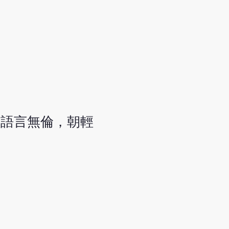
，語言無倫，朝輕