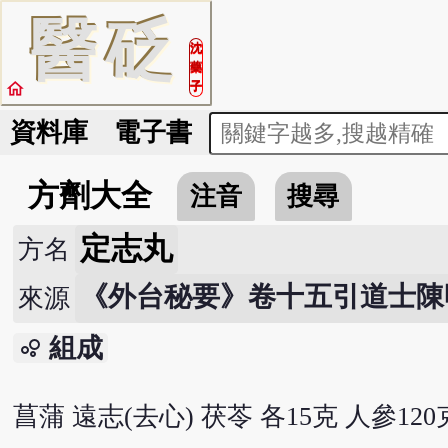
醫
砭
沈
藥
home
子
資料庫
電子書
方劑大全
注音
搜尋
定志丸
方名
《外台秘要》卷十五引道士陳
來源
組成
bubble_chart
菖蒲 遠志(去心) 茯苓 各15克 人參120