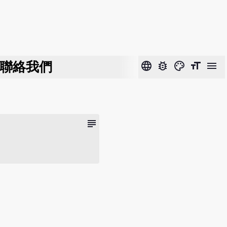
聯絡我們
language
bug_report
color_lens
format_size
menu
subject