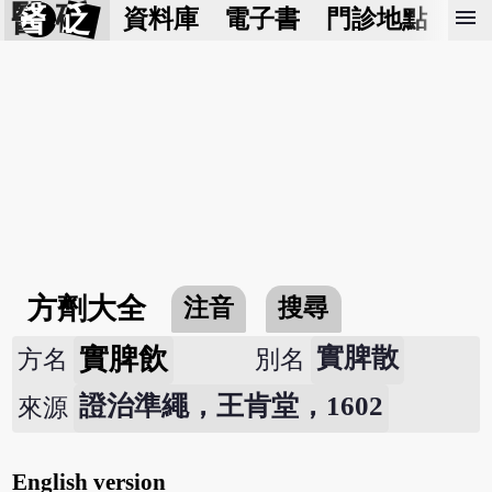
醫 砭
menu
資料庫
電子書
門診地點
預
方劑大全
注音
搜尋
實脾飲
實脾散
方名
別名
證治準繩，王肯堂，1602
來源
English version