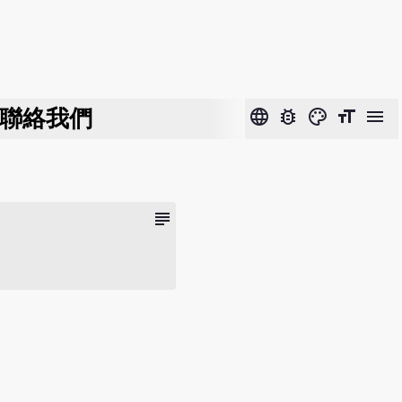
聯絡我們
language
bug_report
color_lens
format_size
menu
subject