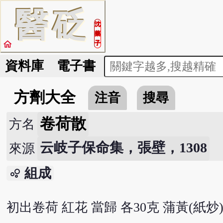
醫
砭
沈
藥
home
子
資料庫
電子書
方劑大全
注音
搜尋
卷荷散
方名
云岐子保命集，張壁，1308
來源
組成
bubble_chart
初出卷荷 紅花 當歸 各30克 蒲黃(紙炒)