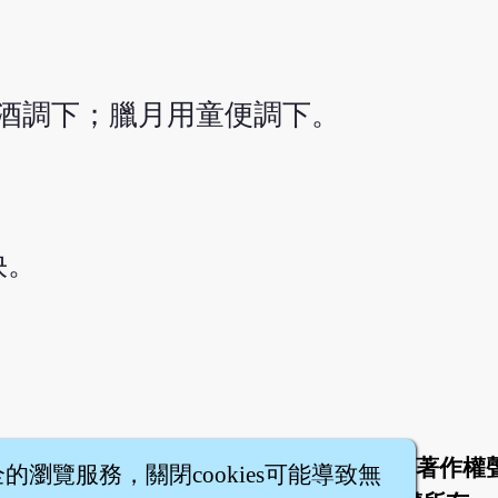
酒調下；臘月用童便調下。
快。
於
聯絡我們
服務條款
隱私權條款
著作權
|
|
|
|
全的瀏覽服務，關閉cookies可能導致無