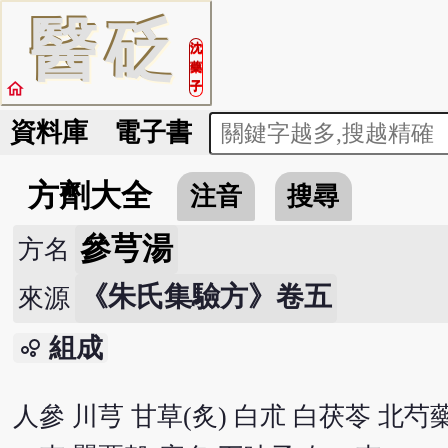
醫
砭
沈
藥
home
子
資料庫
電子書
方劑大全
注音
搜尋
參芎湯
方名
《朱氏集驗方》卷五
來源
組成
bubble_chart
人參 川芎 甘草(炙) 白朮 白茯苓 北芍藥