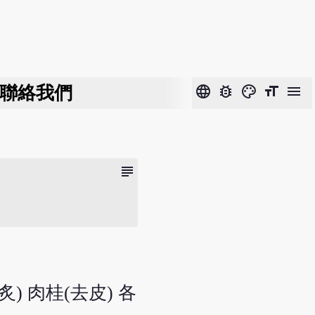
聯絡我們
language
bug_report
color_lens
format_size
menu
subject
炙) 肉桂(去皮) 各