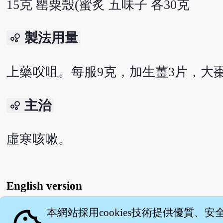
15克 罌粟殼(蜜炙 五味子 各30克
製法用量
bubble_chart
上藥㕮咀。每服9克，加生薑3片，大棗
主治
bubble_chart
虛寒咳嗽。
English version
本網站採用cookies技術提供優質、安