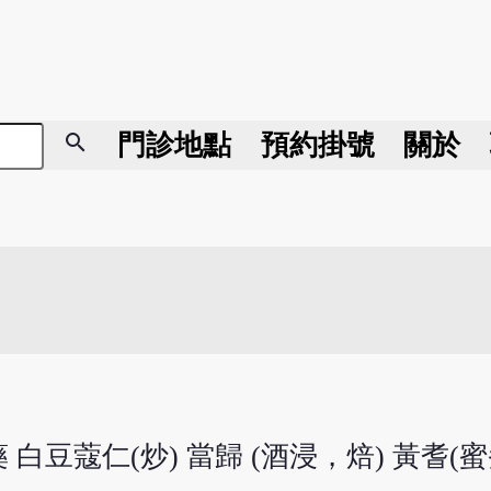
search
門診地點
預約掛號
關於
 白豆蔻仁(炒) 當歸 (酒浸，焙) 黃耆(蜜