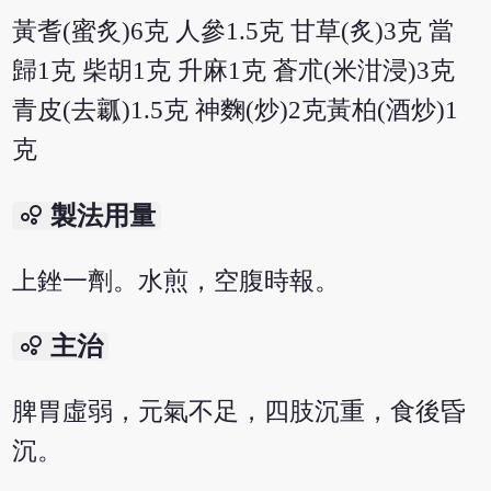
黃耆(蜜炙)6克 人參1.5克 甘草(炙)3克 當
歸1克 柴胡1克 升麻1克 蒼朮(米泔浸)3克
青皮(去瓤)1.5克 神麴(炒)2克黃柏(酒炒)1
克
bubble_chart
製法用量
上銼一劑。水煎，空腹時報。
bubble_chart
主治
脾胃虛弱，元氣不足，四肢沉重，食後昏
沉。