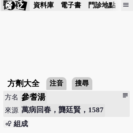
醫 砭
menu
資料庫
電子書
門診地點
預
方劑大全
注音
搜尋
subject
參耆湯
方名
萬病回春，龔廷賢，1587
來源
bubble_chart
組成