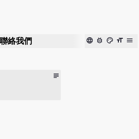
聯絡我們
language
bug_report
color_lens
format_size
menu
subject