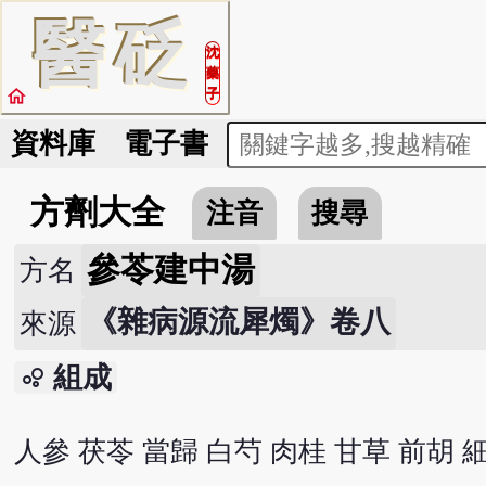
醫
砭
沈
藥
home
子
資料庫
電子書
方劑大全
注音
搜尋
參苓建中湯
方名
《雜病源流犀燭》卷八
來源
組成
bubble_chart
人參 茯苓 當歸 白芍 肉桂 甘草 前胡 