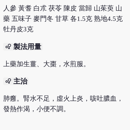
人參 黃耆 白朮 茯苓 陳皮 當歸 山茱萸 山
藥 五味子 麥門冬 甘草 各1.5克 熟地4.5克
牡丹皮3克
bubble_chart
製法用量
上藥加生薑、大棗，水煎服。
bubble_chart
主治
肺癰。腎水不足，虛火上炎，咳吐膿血，
發熱作渴，小便不調。