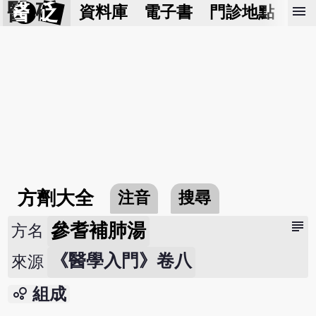
醫 砭
menu
資料庫
電子書
門診地點
預
方劑大全
注音
搜尋
subject
參耆補肺湯
方名
《醫學入門》卷八
來源
bubble_chart
組成