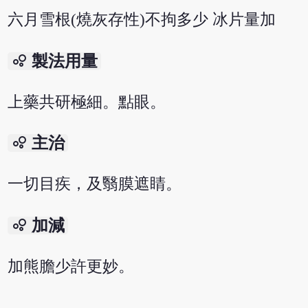
六月雪根(燒灰存性)不拘多少 冰片量加
bubble_chart
製法用量
上藥共研極細。點眼。
bubble_chart
主治
一切目疾，及翳膜遮睛。
bubble_chart
加減
加熊膽少許更妙。