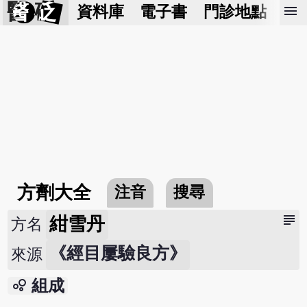
醫 砭
menu
資料庫
電子書
門診地點
預
方劑大全
注音
搜尋
subject
紺雪丹
方名
《經目屢驗良方》
來源
bubble_chart
組成