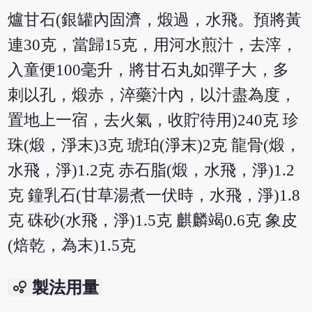
爐甘石(銀罐內固濟，煅過，水飛。預將黃
連30克，當歸15克，用河水煎汁，去滓，
入童便100毫升，將甘石丸如彈子大，多
刺以孔，煅赤，淬藥汁內，以汁盡為度，
置地上一宿，去火氣，收貯待用)240克 珍
珠(煅，淨末)3克 琥珀(淨末)2克 龍骨(煅，
水飛，淨)1.2克 赤石脂(煅，水飛，淨)1.2
克 鐘乳石(甘草湯煮一伏時，水飛，淨)1.8
克 硃砂(水飛，淨)1.5克 麒麟竭0.6克 象皮
(焙乾，為末)1.5克
bubble_chart
製法用量