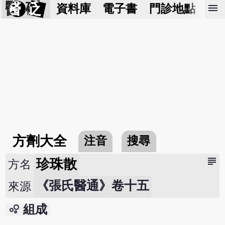
醫 砭
menu
資料庫
電子書
門診地點
預
方劑大全
注音
搜尋
subject
珍珠散
方名
《張氏醫通》卷十五
來源
bubble_chart
組成