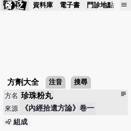
醫 砭
menu
資料庫
電子書
門診地點
預
方劑大全
注音
搜尋
subject
珍珠粉丸
方名
《內經拾遺方論》卷一
來源
bubble_chart
組成