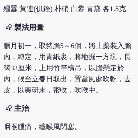
殭蠶 黃連(俱銼) 朴硝 白礬 青黛 各1.5克
bubble_chart
製法用量
臘月初一，取豬膽5～6個，將上藥裝入膽
內，縛定，用青紙裹，將地掘一方坑，長
闊33厘米，上用竹竿橫吊，以膽懸定於
內，候至立春日取出，置當風處吹乾，去
皮，以藥研末，密收，吹喉中。
bubble_chart
主治
咽喉腫痛，纏喉風閉塞。