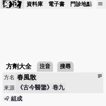
醫 砭
menu
資料庫
電子書
門診地點
預
方劑大全
注音
搜尋
subject
春風散
方名
《古今醫鑒》卷九
來源
bubble_chart
組成