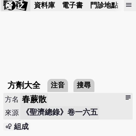
醫 砭
menu
資料庫
電子書
門診地點
預
方劑大全
注音
搜尋
subject
春蕨散
方名
《聖濟總錄》卷一六五
來源
bubble_chart
組成