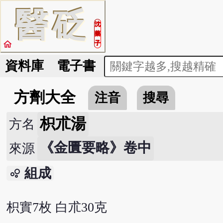
醫
砭
沈
藥
home
子
資料庫
電子書
方劑大全
注音
搜尋
枳朮湯
方名
《金匱要略》卷中
來源
組成
bubble_chart
枳實7枚 白朮30克