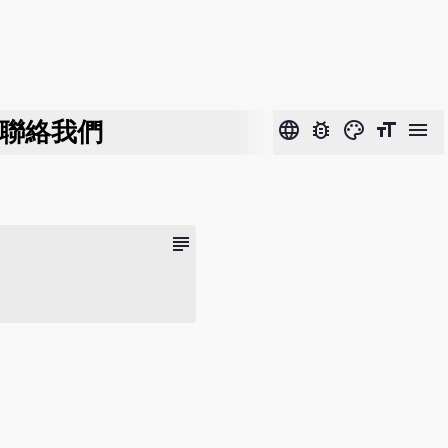
聯絡我們
language
bug_report
color_lens
format_size
menu
subject