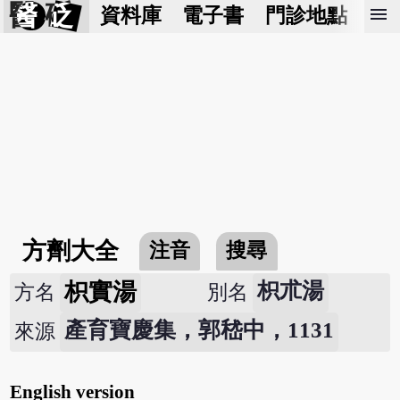
醫 砭
menu
資料庫
電子書
門診地點
預
方劑大全
注音
搜尋
枳實湯
枳朮湯
方名
別名
產育寶慶集，郭嵇中，1131
來源
English version