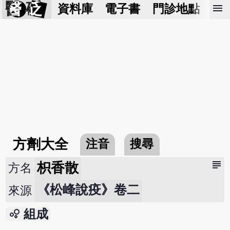
醫 砭
menu
資料庫
電子書
門診地點
預
方劑大全
注音
搜尋
subject
枳香散
方名
《松峰說疫》卷二
來源
bubble_chart
組成