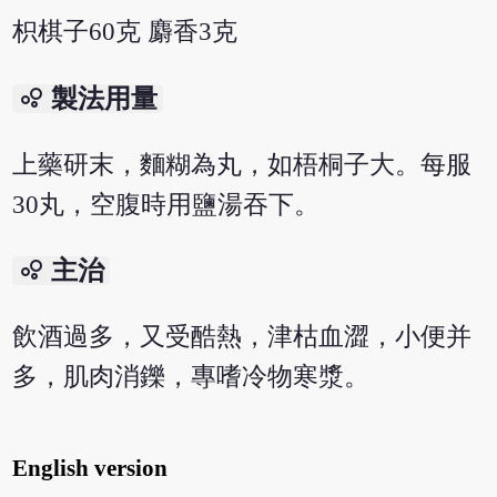
枳棋子60克 麝香3克
bubble_chart
製法用量
上藥研末，麵糊為丸，如梧桐子大。每服
30丸，空腹時用鹽湯吞下。
bubble_chart
主治
飲酒過多，又受酷熱，津枯血澀，小便并
多，肌肉消鑠，專嗜冷物寒漿。
English version