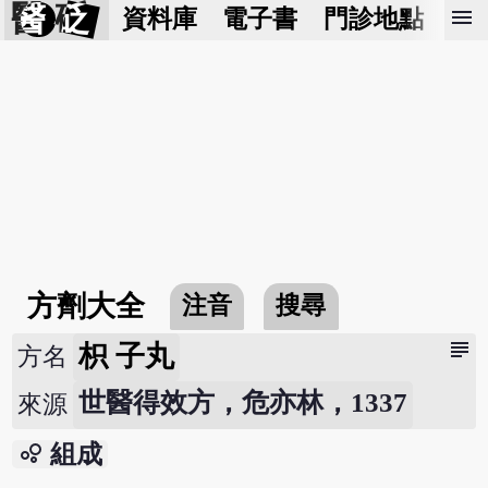
醫 砭
menu
資料庫
電子書
門診地點
預
方劑大全
注音
搜尋
subject
枳 子丸
方名
世醫得效方，危亦林，1337
來源
bubble_chart
組成