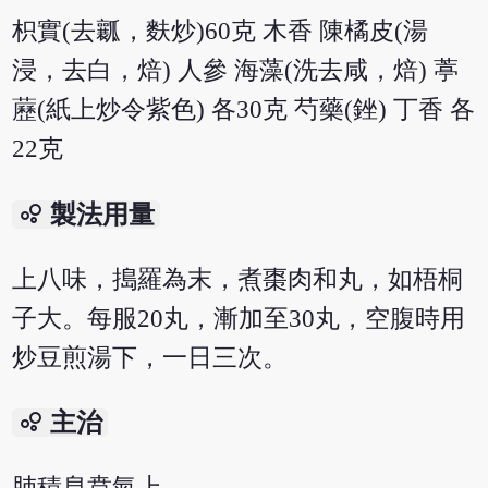
枳實(去瓤，麩炒)60克 木香 陳橘皮(湯
浸，去白，焙) 人參 海藻(洗去咸，焙) 葶
藶(紙上炒令紫色) 各30克 芍藥(銼) 丁香 各
22克
bubble_chart
製法用量
上八味，搗羅為末，煮棗肉和丸，如梧桐
子大。每服20丸，漸加至30丸，空腹時用
炒豆煎湯下，一日三次。
bubble_chart
主治
肺積息賁氣上。