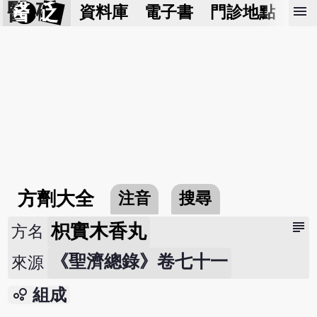
醫 砭
menu
資料庫
電子書
門診地點
預
方劑大全
注音
搜尋
subject
枳實木香丸
方名
《聖濟總錄》卷七十一
來源
bubble_chart
組成