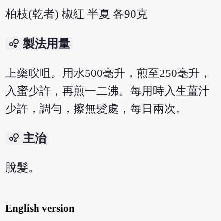
柏枝(乾者) 椒紅 半夏 各90克
bubble_chart
製法用量
上藥㕮咀。用水500毫升，煎至250毫升，
入蜜少許，再煎一二沸。每用時入生薑汁
少許，調勻，擦無髮處，每日兩次。
bubble_chart
主治
脫髮。
English version