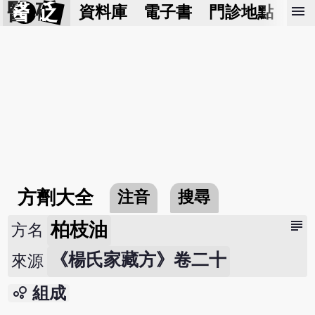
醫 砭
menu
資料庫
電子書
門診地點
預
方劑大全
注音
搜尋
subject
柏枝油
方名
《楊氏家藏方》卷二十
來源
bubble_chart
組成