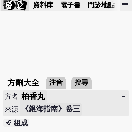
醫 砭
menu
資料庫
電子書
門診地點
預
方劑大全
注音
搜尋
subject
柏香丸
方名
《銀海指南》卷三
來源
bubble_chart
組成