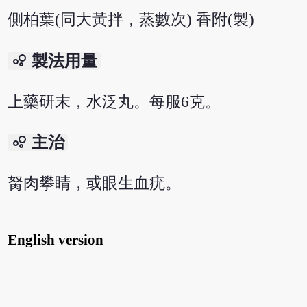
側柏葉(同大黃拌，蒸數次) 香附(製)
bubble_chart
製法用量
上藥研末，水泛丸。每服6克。
bubble_chart
主治
胬肉攀睛，或眼生血疣。
English version