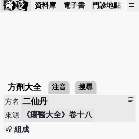
醫 砭
menu
資料庫
電子書
門診地點
預
方劑大全
注音
搜尋
subject
二仙丹
方名
《瘍醫大全》卷十八
來源
bubble_chart
組成