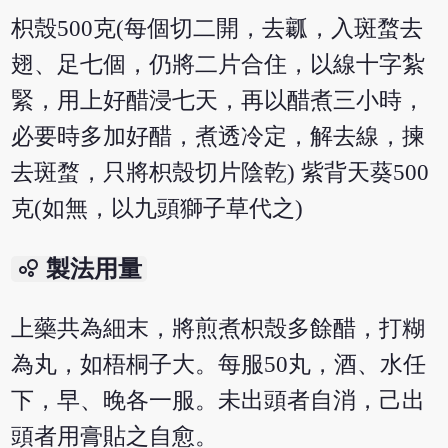
枳殼500克(每個切二開，去瓤，入斑蝥去
翅、足七個，仍將二片合住，以線十字紮
緊，用上好醋浸七天，再以醋煮三小時，
必要時多加好醋，煮透冷定，解去線，揀
去斑蝥，只將枳殼切片陰乾) 紫背天葵500
克(如無，以九頭獅子草代之)
bubble_chart
製法用量
上藥共為細末，將煎煮枳殼多餘醋，打糊
為丸，如梧桐子大。每服50丸，酒、水任
下，早、晚各一服。未出頭者自消，己出
頭者用膏貼之自愈。