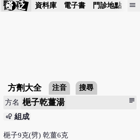
醫 砭
menu
資料庫
電子書
門診地點
預
方劑大全
注音
搜尋
subject
梔子乾薑湯
方名
bubble_chart
組成
梔子9克(劈) 乾薑6克