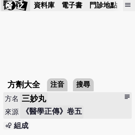
醫 砭
menu
資料庫
電子書
門診地點
預
方劑大全
注音
搜尋
subject
三妙丸
方名
《醫學正傳》卷五
來源
bubble_chart
組成