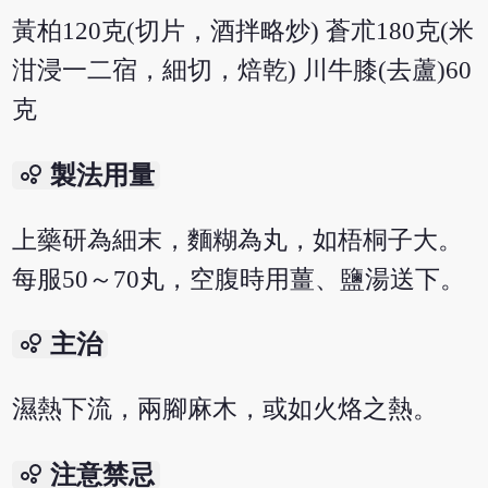
黃柏120克(切片，酒拌略炒) 蒼朮180克(米
泔浸一二宿，細切，焙乾) 川牛膝(去蘆)60
克
bubble_chart
製法用量
上藥研為細末，麵糊為丸，如梧桐子大。
每服50～70丸，空腹時用薑、鹽湯送下。
bubble_chart
主治
濕熱下流，兩腳麻木，或如火烙之熱。
bubble_chart
注意禁忌