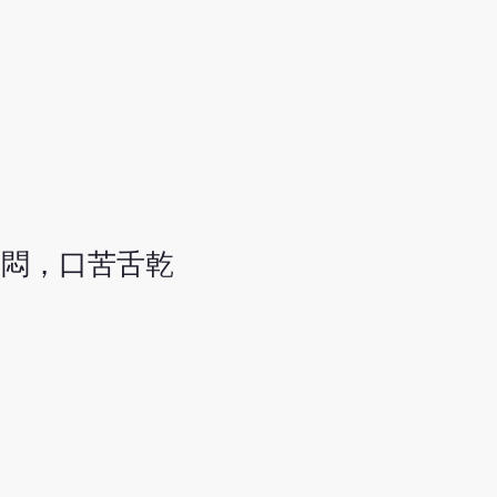
滿悶，口苦舌乾