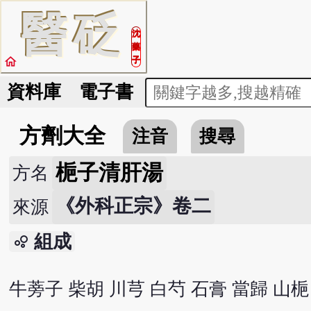
醫
砭
沈
藥
home
子
資料庫
電子書
方劑大全
注音
搜尋
梔子清肝湯
方名
《外科正宗》卷二
來源
組成
bubble_chart
牛蒡子 柴胡 川芎 白芍 石膏 當歸 山梔 