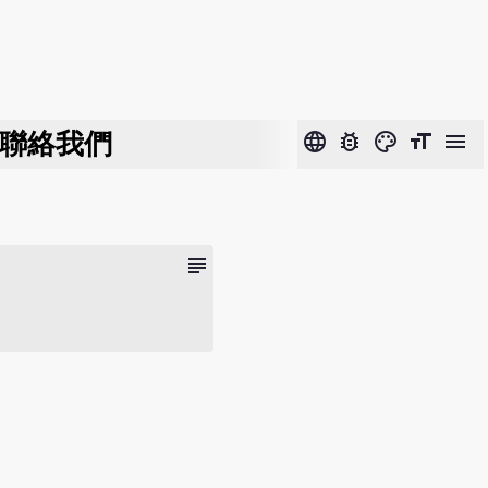
聯絡我們
language
bug_report
color_lens
format_size
menu
subject