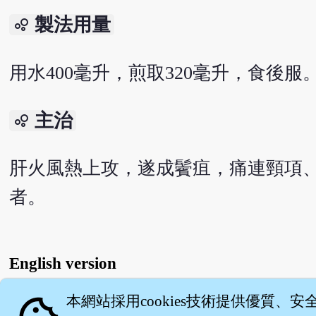
製法用量
bubble_chart
用水400毫升，煎取320毫升，食後服
主治
bubble_chart
肝火風熱上攻，遂成鬢疽，痛連頸項
者。
English version
本網站採用cookies技術提供優質、安