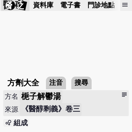
醫 砭
menu
資料庫
電子書
門診地點
預
方劑大全
注音
搜尋
subject
梔子解鬱湯
方名
《醫醇剩義》卷三
來源
bubble_chart
組成