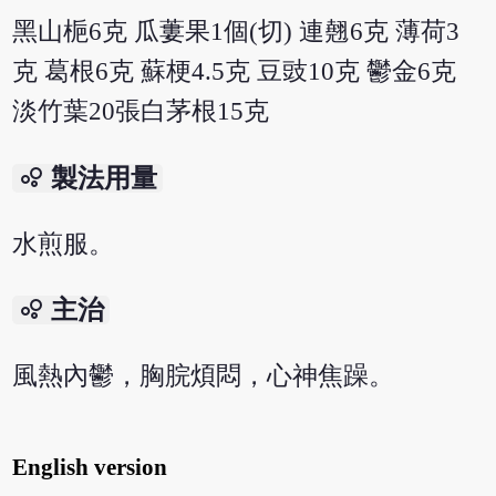
黑山梔6克 瓜蔞果1個(切) 連翹6克 薄荷3
克 葛根6克 蘇梗4.5克 豆豉10克 鬱金6克
淡竹葉20張白茅根15克
bubble_chart
製法用量
水煎服。
bubble_chart
主治
風熱內鬱，胸脘煩悶，心神焦躁。
English version