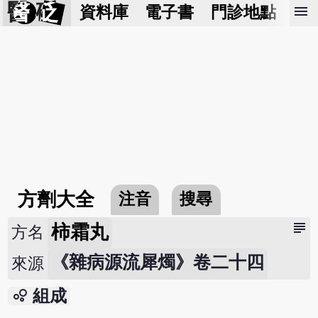
醫 砭
menu
資料庫
電子書
門診地點
預
方劑大全
注音
搜尋
subject
柿霜丸
方名
《雜病源流犀燭》卷二十四
來源
bubble_chart
組成