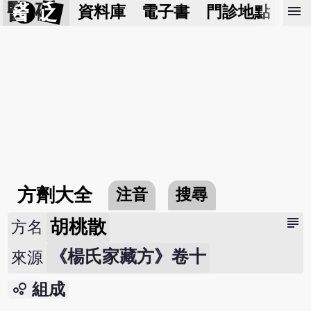
醫 砭
menu
資料庫
電子書
門診地點
預
方劑大全
注音
搜尋
subject
胡桃散
方名
《楊氏家藏方》卷十
來源
bubble_chart
組成