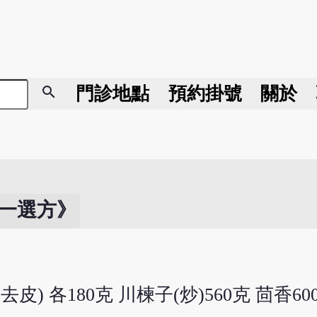
search
門診地點
預約掛號
關於
一選方》
去皮) 各180克 川楝子(炒)560克 茴香6