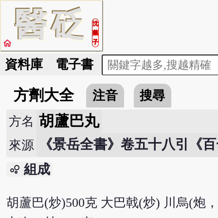
醫
砭
沈
藥
home
子
資料庫
電子書
方劑大全
注音
搜尋
胡蘆巴丸
方名
《景岳全書》卷五十八引《百
來源
組成
bubble_chart
胡蘆巴(炒)500克 大巴戟(炒) 川烏(炮，