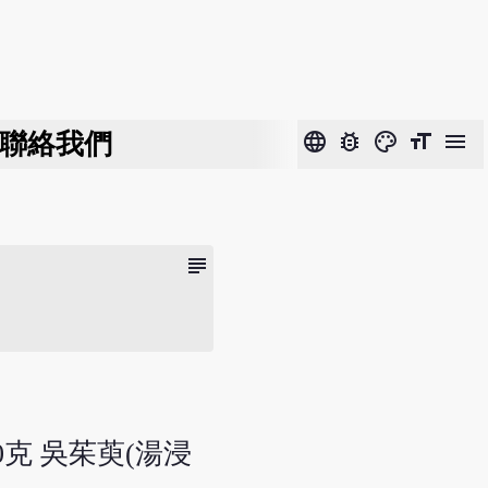
聯絡我們
language
bug_report
color_lens
format_size
menu
subject
00克 吳茱萸(湯浸