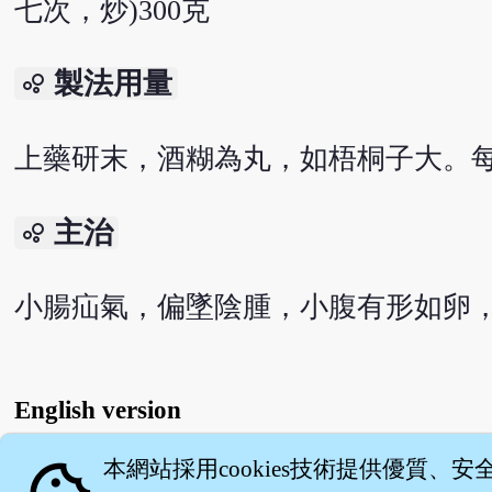
七次，炒)300克
製法用量
bubble_chart
上藥研末，酒糊為丸，如梧桐子大。每
主治
bubble_chart
小腸疝氣，偏墜陰腫，小腹有形如卵
English version
本網站採用cookies技術提供優質、安