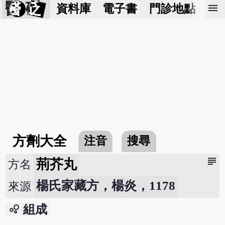
醫 砭
menu
資料庫
電子書
門診地點
預
方劑大全
注音
搜尋
subject
荊芥丸
方名
楊氏家藏方，楊炎，1178
來源
bubble_chart
組成