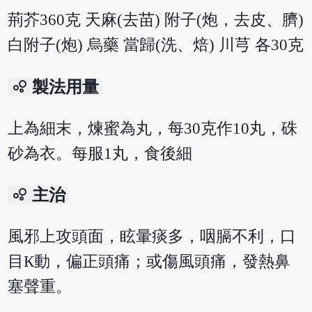
荊芥360克 天麻(去苗) 附子(炮，去皮、臍)
白附子(炮) 烏藥 當歸(洗、焙) 川芎 各30克
bubble_chart
製法用量
上為細末，煉蜜為丸，每30克作10丸，硃
砂為衣。每服1丸，食後細
bubble_chart
主治
風邪上攻頭面，眩暈痰多，咽膈不利，口
目К動，偏正頭痛；或傷風頭痛，發熱鼻
塞聲重。