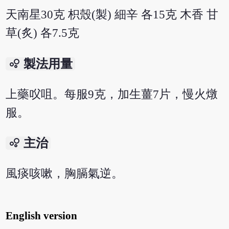
天南星30克 枳殼(製) 細辛 各15克 木香 甘
草(炙) 各7.5克
bubble_chart
製法用量
上藥㕮咀。每服9克，加生薑7片，慢火燉
服。
bubble_chart
主治
風痰咳嗽，胸膈氣逆。
English version