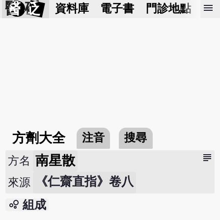
醫 砭
menu
資料庫
電子書
門診地點
預
方劑大全
注音
搜尋
subject
南星散
方名
《仁齋直指》卷八
來源
bubble_chart
組成