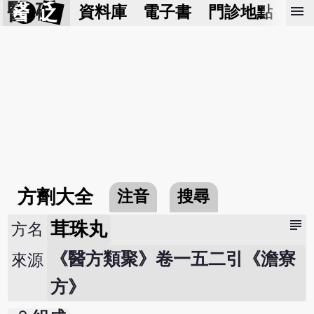
醫 砭
menu
資料庫
電子書
門診地點
預
方劑大全
注音
搜尋
subject
茸珠丸
方名
《醫方類聚》卷一五二引《澹寮
來源
方》