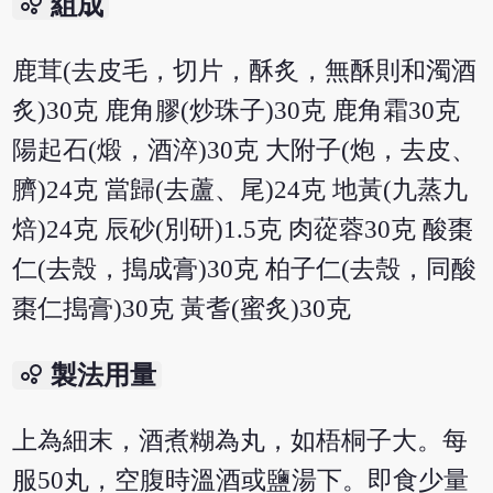
bubble_chart
組成
鹿茸(去皮毛，切片，酥炙，無酥則和濁酒
炙)30克 鹿角膠(炒珠子)30克 鹿角霜30克
陽起石(煅，酒淬)30克 大附子(炮，去皮、
臍)24克 當歸(去蘆、尾)24克 地黃(九蒸九
焙)24克 辰砂(別研)1.5克 肉蓯蓉30克 酸棗
仁(去殼，搗成膏)30克 柏子仁(去殼，同酸
棗仁搗膏)30克 黃耆(蜜炙)30克
bubble_chart
製法用量
上為細末，酒煮糊為丸，如梧桐子大。每
服50丸，空腹時溫酒或鹽湯下。即食少量