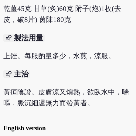
乾薑45克 甘草(炙)60克 附子(炮)1枚(去
皮，破8片) 茵陳180克
bubble_chart
製法用量
上銼。每服酌量多少，水煎，涼服。
bubble_chart
主治
黃疸陰證。皮膚涼又煩熱，欲臥水中，喘
嘔，脈沉細遲無力而發黃者。
English version