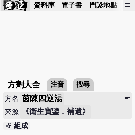
醫 砭
menu
資料庫
電子書
門診地點
預
方劑大全
注音
搜尋
subject
茵陳四逆湯
方名
《衛生寶鑒﹒補遺》
來源
bubble_chart
組成