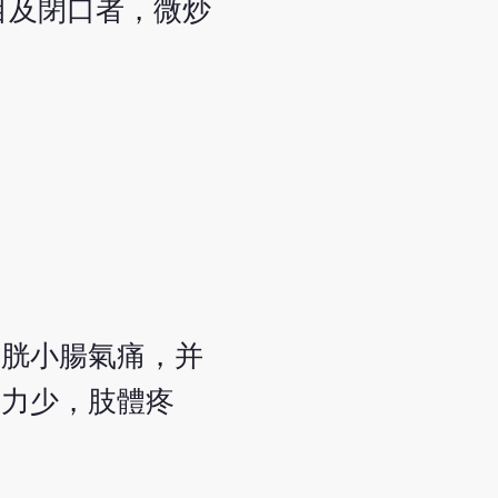
(去目及閉口者，微炒
膀胱小腸氣痛，并
減力少，肢體疼