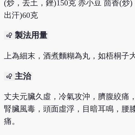
(炒，去土，銼)150克 赤小豆 茴香(炒
出汗)60克
製法用量
bubble_chart
上為細末，酒煮麵糊為丸，如梧桐子大
主治
bubble_chart
丈夫元臟久虛，冷氣攻沖，臍腹絞痛
腎臟風毒，頭面虛浮，目暗耳鳴，腰
痛。