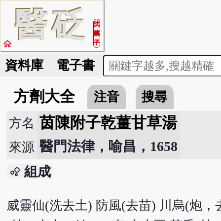
醫
砭
沈
藥
home
子
資料庫
電子書
方劑大全
注音
搜尋
茵陳附子乾薑甘草湯
方名
醫門法律，喻昌，1658
來源
組成
bubble_chart
威靈仙(洗去土) 防風(去苗) 川烏(炮，去