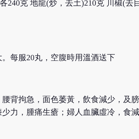
) 各240克 地龍(炒，去土)210克 川椒
。每服20丸，空腹時用溫酒送下
，腰背拘急，面色萎黃，飲食減少，及
膝少力，腫痛生瘡；婦人血臟虛冷，食