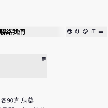
聯絡我們
language
bug_report
color_lens
format_size
menu
subject
 各90克 烏藥