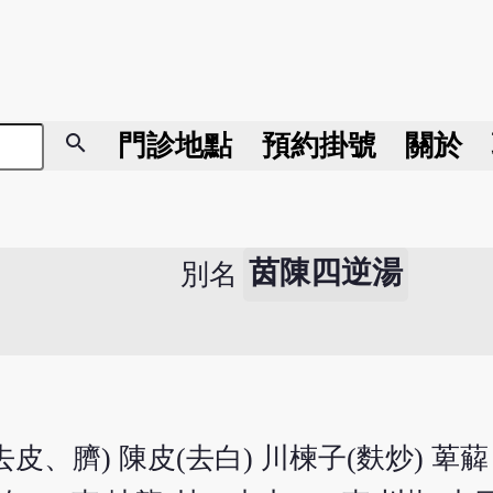
search
門診地點
預約掛號
關於
茵陳四逆湯
別名
皮、臍) 陳皮(去白) 川楝子(麩炒) 萆薢