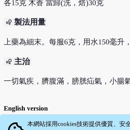
各15克 木香 當歸(洗，焙)30克
製法用量
bubble_chart
上藥為細末。每服6克，用水150毫升，
主治
bubble_chart
一切氣疾，臍腹滿，膀胱疝氣，小腸
English version
本網站採用cookies技術提供優質、安