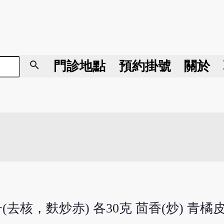
search
門診地點
預約掛號
關於
去核，麩炒赤) 各30克 茴香(炒) 青橘皮