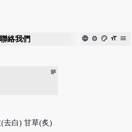
聯絡我們
language
bug_report
color_lens
format_size
menu
subject
(去白) 甘草(炙)