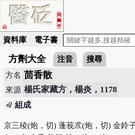
醫
砭
沈
藥
home
子
資料庫
電子書
方劑大全
注音
搜尋
茴香散
方名
楊氏家藏方，楊炎，1178
來源
組成
bubble_chart
京三稜(炮，切) 蓬莪朮(炮，切) 金鈴子(