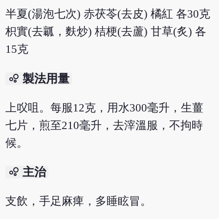
半夏(湯泡七次) 赤茯苓(去皮) 橘紅 各30克
枳實(去瓤，麩炒) 桔梗(去蘆) 甘草(炙) 各
15克
bubble_chart
製法用量
上㕮咀。每服12克，用水300毫升，生薑
七片，煎至210毫升，去滓溫服，不拘時
候。
bubble_chart
主治
支飲，手足麻痺，多睡眩冒。