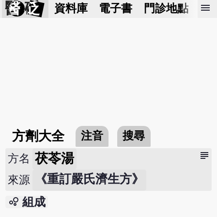
醫 砭
menu
資料庫
電子書
門診地點
預
方劑大全
注音
搜尋
subject
茯苓湯
方名
《重訂嚴氏濟生方》
來源
bubble_chart
組成