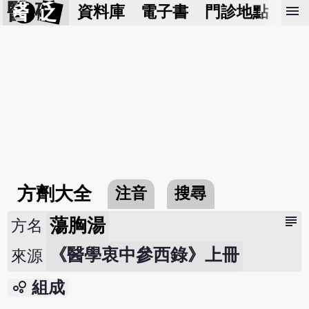
醫 砭
menu
資料庫
電子書
門診地點
預
方劑大全
注音
搜尋
subject
蕩胸湯
方名
《醫學衷中參西錄》上冊
來源
bubble_chart
組成