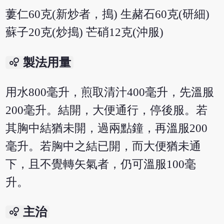
蔞仁60克(新炒者，搗) 生赭石60克(研細)
蘇子20克(炒搗) 芒硝12克(沖服)
bubble_chart
製法用量
用水800毫升，煎取清汁400毫升，先溫服
200毫升。結開，大便通行，停後服。若
其胸中結猶未開，過兩點鐘，再溫服200
毫升。若胸中之結已開，而大便猶未通
下，且不覺轉矢氣者，仍可溫服100毫
升。
bubble_chart
主治